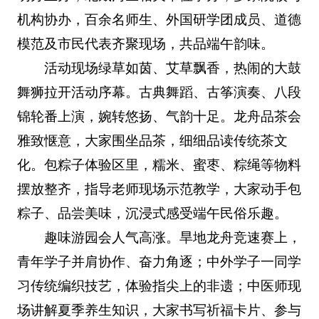
机构协办，百余名师生、外国研学团成员、道德
模范及市民代表齐聚现场，共品端午韵味。
活动现场绿草如茵、艾草飘香，热闹的大鼓
舞狮拉开活动序幕。古典舞蹈、古筝演奏、八段
锦轮番上演，婉转悠扬、气韵十足。龙舟品茶会
雅致惬意，大家围坐品茶，细细品读传统茶文
化。包粽子体验区里，糯米、蜜枣、粽绳等物料
摆放整齐，指导老师现场示范教学，大家动手包
粽子、品尝美味，沉浸式感受端午民俗乐趣。
趣味游园会人气高涨。旱地龙舟竞速赛上，
青年学子并肩协作、奋力角逐；中外学子一同学
习传统编织技艺，体验指尖上的非遗；中医师现
场讲解夏季养生知识，大家书写祈福卡片、参与