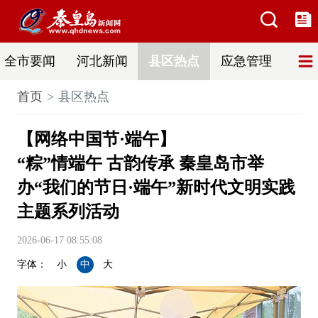
全市要闻
河北新闻
县区热点
应急管理
辟
首页
县区热点
【网络中国节·端午】
“粽”情端午 古韵传承 秦皇岛市举
办“我们的节日·端午”新时代文明实践
主题系列活动
2026-06-17 08:55:08
字体：
小
中
大