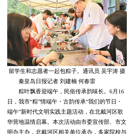
留学生和志愿者一起包粽子。通讯员 吴宇涛 摄
秦皇岛日报记者 刘建楠 何春雷
粽叶飘香迎端午，民俗传承韵味长。6月16
日，我市“粽”情端午・古韵传承“我们的节日・
端午”新时代文明实践主题活动，在北戴河区歌
华营地温情启幕。本次活动由市委宣传部、市文
明办主办，北戴河区相关单位承办，多家院校与