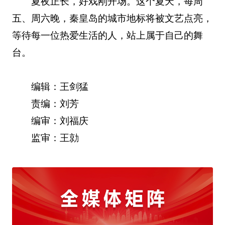
夏夜正长，好戏刚开场。这个夏天，每周
五、周六晚，秦皇岛的城市地标将被文艺点亮，
等待每一位热爱生活的人，站上属于自己的舞
台。
编辑：王剑猛
责编：刘芳
编审：刘福庆
监审：王勍