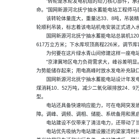
“转轮是水轮发电机组的动力核心部件，
命。”国网新源河北抚宁抽水蓄能电站工程师马
该转轮体量庞大，重量达33．8吨，吊装
轮顺利吊装，标志着该电站机电安装正式进入
国网新源河北抚宁抽水蓄能电站总装机120
617万立方米；下水库坝顶高程226米，调节库
为何要在这片绿水青山间修建这样一座电
“京津冀地区电力负荷需求大，峰谷差明显
为势能储存起来；用电高峰时放水发电补充缺
国网新源河北抚宁抽水蓄能电站设计年发电量
煤消耗10．52万吨，减少二氧化碳排放24
型。
电站还具备快速响应能力，可在电网突发
障。调峰、调频、调相、储能、系统备用和黑启
电站建设不仅带来了清洁电力，还带动了
电站优先吸纳为电站建设搬迁的梁家湾村