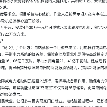
承担着将水流势能转化为机械能的关键作用，其制造工艺、安装精
臣说。
精度要求高。项目单位精心组织，作业人员按照专项方案有序推
水轮机总装核心施工阶段。
万千瓦，安装4台30万千瓦的可逆式水泵水轮发电机组，额定水头
容722万立方米。
站？
。”马臣打了个比方：电站就像一个巨型充电宝，用电低谷或风
口，平衡电力系统的峰谷差，保障京津及冀北电网保持高效稳定
16．06亿千瓦时，年抽水用电量21．41亿千瓦时。建成后将
．9万吨，将显著提升京津冀电网的新能源消纳能力，提高新能源
故障或电力短缺时迅速投入运行，发挥事故备用作用，确保电力
动等，这些功能让这座“充电宝”不仅是能量存储者，更是电网
当地经济发展。
村民就业，让很多村民实现家门口就业。电站建设过程中，还积