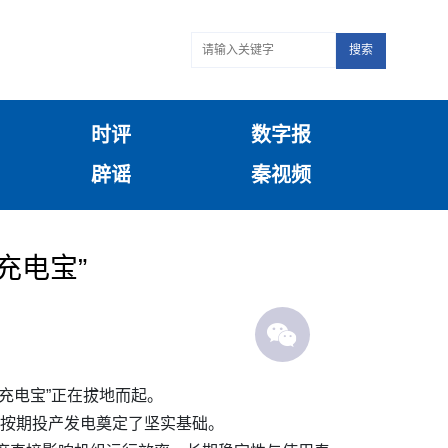
搜索
时评
数字报
辟谣
秦视频
充电宝”
充电宝”正在拔地而起。
及按期投产发电奠定了坚实基础。