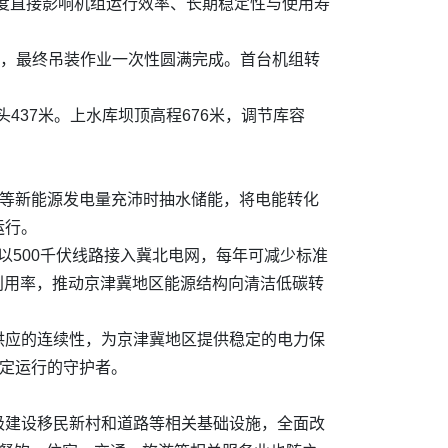
度直接影响机组运行效率、长期稳定性与使用寿
进，最终吊装作业一次性圆满完成。首台机组转
437米。上水库坝顶高程676米，调节库容
电等新能源发电量充沛时抽水储能，将电能转化
运行。
以500千伏线路接入冀北电网，每年可减少标准
的利用率，推动京津冀地区能源结构向清洁低碳转
供应的连续性，为京津冀地区提供稳定的电力保
稳定运行的守护者。
极建设移民新村和道路等相关基础设施，全面改