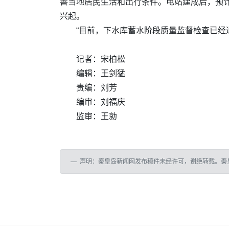
善当地居民生活和出行条件。电站建成后，预
兴起。
“目前，下水库蓄水阶段质量监督检查已经通
记者：
宋柏松
编辑：王剑猛
责编：刘芳
编审：刘福庆
监审：王勍
声明：秦皇岛新闻网发布稿件未经许可，谢绝转载。秦