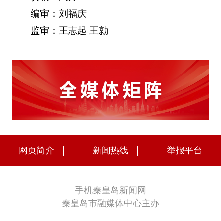
编审：刘福庆
监审：王志起 王勍
网页简介
新闻热线
举报平台
手机秦皇岛新闻网
秦皇岛市融媒体中心主办