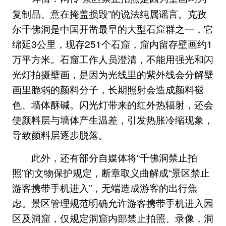
复制品、意在掩盖损毁”的说法纯属谣言。克孜
尔千佛洞是中国开凿最早的大型石窟群之一，它
绵延3公里，现存251个石窟，窟内留存壁画约1
万平方米。石窟工作人员澄清，不能用强光和闪
光灯拍摄壁画，是因为光线里的紫外线会分解壁
画里脆弱的颜料分子，长期照射会造成颜料褪
色、墙体酥碱。闪光灯带来的红外热辐射，还会
使颜料层与墙体产生温差，引发热胀冷缩现象，
导致颜料层逐步脱落。
此外，还有部分自媒体将“千佛洞禁止拍
照”的文物保护规定，断章取义曲解成“景区禁止
游客携带手机进入”，无端造成游客的出行焦
虑。景区管理规范明确允许游客携带手机进入园
区及洞窟，仅规定洞窟内部禁止拍照、录像，
洞