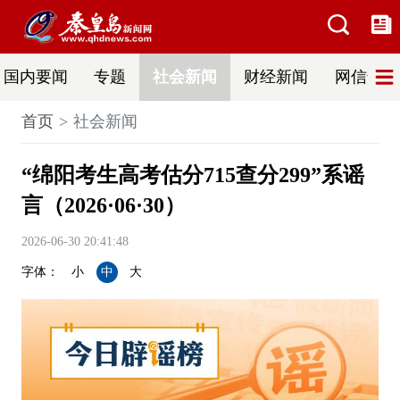
国内要闻
专题
社会新闻
财经新闻
网信普法
首页
社会新闻
“绵阳考生高考估分715查分299”系谣
言（2026·06·30）
2026-06-30 20:41:48
字体：
小
中
大