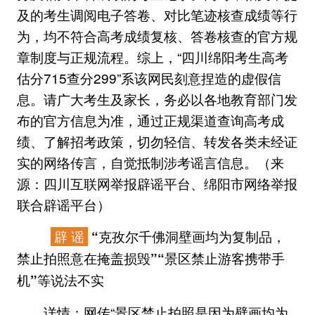
及的考生调阅电子答卷、对比笔迹核查成绩等行
为，均不符合高考成绩复核、答卷核查的官方规
章制度与正规流程。综上，“四川绵阳考生高考
估分715查分299”系该网民刻意捏造的虚假信
息。请广大考生及家长，务必以各地教育部门发
布的官方信息为准，通过正规渠道查询高考成
绩、了解招考政策，切勿轻信、转发各类未经证
实的网络传言，自觉抵制涉考谣言信息。（来
源：四川互联网举报辟谣平台、绵阳市网络举报
联合辟谣平台）
辟 谣
“克孜尔千佛洞壁画均为复制品，
禁止拍照意在掩盖损毁”“景区禁止游客携带手
机”等说法不实
网传“景区禁止拍照是因为壁画均为
详情：