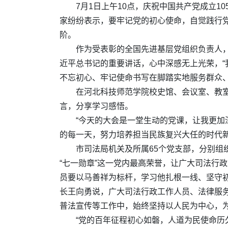
7月1日上午10点，庆祝中国共产党成立
家纷纷表示，要牢记党的初心使命，自觉践行
阶。
作为受表彰的全国先进基层党组织负责人，
近平总书记的重要讲话，心中深感无上光荣，
不忘初心、牢记使命书写在脚踏实地服务群众、
在河北科技师范学院校史馆、会议室、教
言，分享学习感悟。
“今天的大会是一堂生动的党课，让我更加
的每一天，努力培养担当民族复兴大任的时代新
市司法局机关及所属65个党支部，分别
“七一勋章”这一党内最高荣誉，让广大司法行
员要以马善祥为标杆，学习他扎根一线、坚守
长王向勇说，广大司法行政工作人员、法律服
普法宣传等工作中，始终坚持以人民为中心，
“党的百年征程初心如磐，人道为民使命