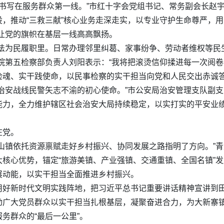
神书写在服务群众第一线。”市红十字会党组书记、常务副会长赵
，推动“三救三献”核心业务走深走实，以专业守护生命尊严，用
让党的旗帜在基层一线高高飘扬。
司法为民履职里。日常办理邻里纠葛、家事纷争、劳动者维权等民
院第五检察部负责人刘阳表示：“我将把滚烫信仰揉进每一次阅
检魂、实干践使命，以民事检察的实干担当向党和人民交出赤诚答
治安战线民警矢志不渝的初心使命。”市公安局治安管理支队副
能力，全力维护辖区社会治安大局持续稳定，以实打实的平安业
在党。
山镇依托资源禀赋走好乡村振兴、协同发展之路指明了方向。”
核心优势，锚定“旅游美镇、产业强镇、交通重镇、全国名镇”
展动能，以实干担当全面推进乡村振兴。
用好新时代文明实践阵地，把习近平总书记重要讲话精神宣讲到
动广大党员群众以实干担当扎根基层，凝聚奋进合力，为大新寨
务群众的“最后一公里”。