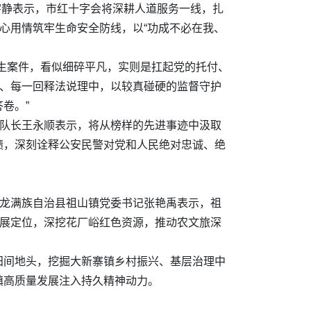
宇静表示，市红十字会将深耕人道服务一线，扎
心用情筑牢生命安全防线，以“功成不必在我、
生案件，看似细碎平凡，实则是扛起党的托付、
卷、每一回释法说理中，以较真碰硬的监督守护
卷。”
支队长王永顺表示，将从榜样的先进事迹中汲取
绩，深刻诠释公安民警对党和人民绝对忠诚、绝
青龙满族自治县祖山镇党委书记张艳禹表示，祖
发展定位，深挖花厂峪红色资源，推动农文旅深
田间地头，挖掘大新寨镇乡村振兴、基层治理中
镇高质量发展注入持久精神动力。