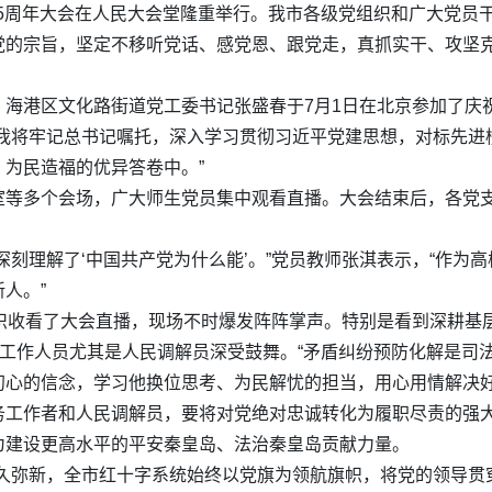
105周年大会在人民大会堂隆重举行。我市各级党组织和广大党
党的宗旨，坚定不移听党话、感党恩、跟党走，真抓实干、攻坚
海港区文化路街道党工委书记张盛春于7月1日在北京参加了庆祝
“我将牢记总书记嘱托，深入学习贯彻习近平党建思想，对标先进
为民造福的优异答卷中。”
室等多个会场，广大师生党员集中观看直播。大会结束后，各党
深刻理解了‘中国共产党为什么能’。”党员教师张淇表示，“作为
人。”
组织收看了大会直播，现场不时爆发阵阵掌声。特别是看到深耕基
政工作人员尤其是人民调解员深受鼓舞。“矛盾纠纷预防化解是司
初心的信念，学习他换位思考、为民解忧的担当，用心用情解决好
务工作者和人民调解员，要将对党绝对忠诚转化为履职尽责的强
为建设更高水平的平安秦皇岛、法治秦皇岛贡献力量。
历久弥新，全市红十字系统始终以党旗为领航旗帜，将党的领导贯