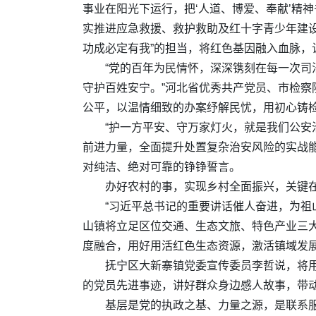
事业在阳光下运行，把‘人道、博爱、奉献’精
实推进应急救援、救护救助及红十字青少年建设
功成必定有我”的担当，将红色基因融入血脉，
“党的百年为民情怀，深深镌刻在每一次
守护百姓安宁。”河北省优秀共产党员、市检察
公平，以温情细致的办案纾解民忧，用初心铸
“护一方平安、守万家灯火，就是我们公安
前进力量，全面提升处置复杂治安风险的实战
对纯洁、绝对可靠的铮铮誓言。
办好农村的事，实现乡村全面振兴，关键
“习近平总书记的重要讲话催人奋进，为祖
山镇将立足区位交通、生态文旅、特色产业三大
度融合，用好用活红色生态资源，激活镇域发
抚宁区大新寨镇党委宣传委员李哲说，将
的党员先进事迹，讲好群众身边感人故事，带
基层是党的执政之基、力量之源，是联系服