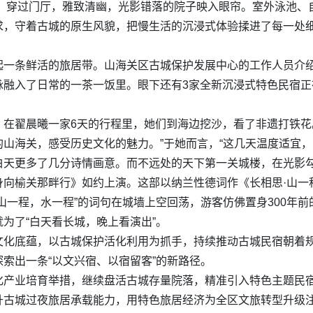
业。穿过门厅，雅致清幽，光影错落的院子映入眼帘。室外泳池、
求，守着古城的原生风貌，把慢生活的沉浸式体验揉进了每一处
一条鲜活的旅居带。山海关区古城保护发展中心的工作人员介绍
脉融入了日常的一茶一饭里。眼下还有3家全新沉浸式特色民宿
在翟晨曦一家6天的行程里，她们到海边挖沙，看了非遗打铁花。
山海关，感受历史文化的魅力。”于她而言，“这几天温度适宜，
白天更多了几分诗情画意。而不远处的天下第一关城楼，在光影
身向榆关那畔行》如约上演。这部以纳兰性德词作《长相思·山一
山一程，水一程”的词句在城墙上空回荡，游客仿佛置身300年前
为了“白天看长城，晚上看演出”。
文化底蕴，以古城保护活化利用为抓手，持续推动古城民宿朝着
索出一条“以文兴宿、以宿留客”的新路径。
化产业培育举措，继续盘活古城存量院落，精准引入特色主题民
升古城过夜旅居承载能力，用特色旅居经济为全区文旅转型升级