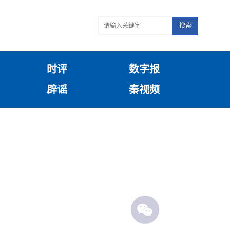
搜索
时评
数字报
辟谣
秦视频