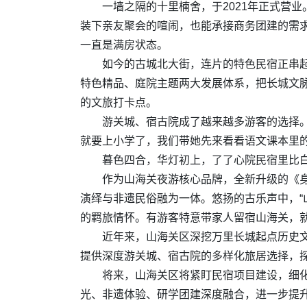
一墙之隔的十里楠舍，于2021年正式营
装下亲友聚会的喧闹，也能承接商务团建的需
一直是满房状态。
如今的古城北大街，连片的特色民宿正串起
特色精品、庭院主题两大发展体系，把长城文
的文旅打卡点。
游关城、宿古院成了越来越多游客的选择。
就要上小学了，我们带她先来看看语文课本里的
暮色四合，华灯初上，了了心院民宿里比
作为山海关夜游核心品牌，全新升级的《
演绎与非遗民俗融为一体。悠扬的古乐声中，“
的羁旅情怀。有游客特意带家人留宿山海关，就
近年来，山海关区深挖万里长城起点历史
提供深度游关城、宿古院的多样化旅居选择，探
将来，山海关区将紧盯民宿项目建设，细
光、非遗体验、研学团建深度融合，进一步提