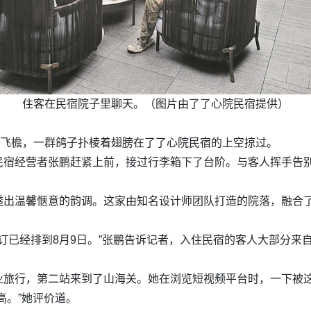
住客在民宿院子里聊天。（图片由了了心院民宿提供）
的飞檐，一群鸽子扑棱着翅膀在了了心院民宿的上空掠过。
民宿经营者张鹏赶紧上前，接过行李箱下了台阶。与客人挥手告别
透出温馨惬意的韵调。这家由知名设计师团队打造的院落，融合
预订已经排到8月9日。”张鹏告诉记者，入住民宿的客人大部分来
业旅行，第二站来到了山海关。她在浏览短视频平台时，一下被
高。”她评价道。