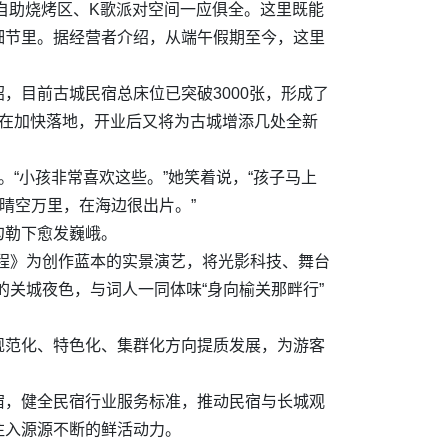
自助烧烤区、K歌派对空间一应俱全。这里既能
细节里。据经营者介绍，从端午假期至今，这里
，目前古城民宿总床位已突破3000张，形成了
正在加快落地，开业后又将为古城增添几处全新
“小孩非常喜欢这些。”她笑着说，“孩子马上
晴空万里，在海边很出片。”
勾勒下愈发巍峨。
程》为创作蓝本的实景演艺，将光影科技、舞台
的关城夜色，与词人一同体味“身向榆关那畔行”
规范化、特色化、集群化方向提质发展，为游客
宿，健全民宿行业服务标准，推动民宿与长城观
注入源源不断的鲜活动力。