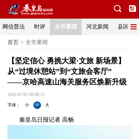
网信普法
时评
全市要闻
河北新闻
县区热
首页
全市要闻
【坚定信心 勇挑大梁·文旅 新场景】
从“过境休憩站”到“文旅会客厅”
——京哈高速山海关服务区焕新升级
2026-07-05 08:06:15
字体：
小
中
大
秦皇岛日报记者 高畅