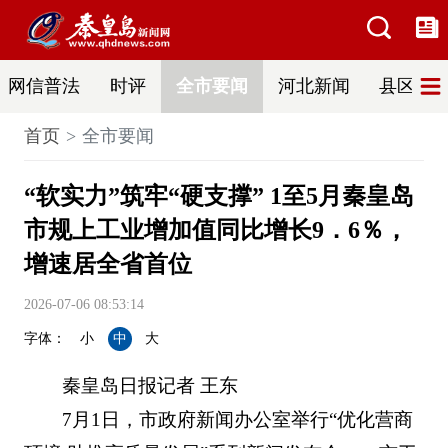
网信普法
时评
全市要闻
河北新闻
县区热
首页
全市要闻
“软实力”筑牢“硬支撑” 1至5月秦皇岛
市规上工业增加值同比增长9．6％，
增速居全省首位
2026-07-06 08:53:14
字体：
小
中
大
秦皇岛日报记者 王东
7月1日，市政府新闻办公室举行“优化营商