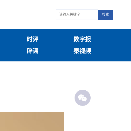
搜索
时评
数字报
辟谣
秦视频