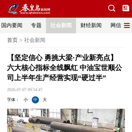
国内要闻
专题
社会新闻
财经新闻
网信普法
首页
社会新闻
​【坚定信心 勇挑大梁·产业新亮点】
六大核心指标全线飘红 中油宝世顺公
司上半年生产经营实现“硬过半”
2026-07-07 09:54:47
字体：
小
中
大