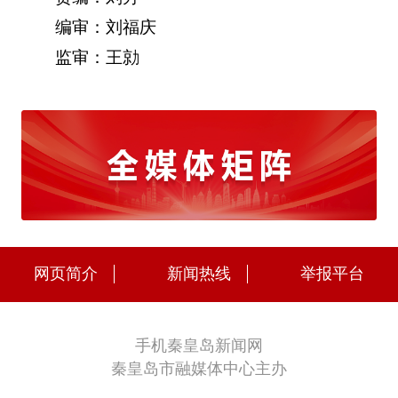
编审：刘福庆
监审：王勍
网页简介
新闻热线
举报平台
手机秦皇岛新闻网
秦皇岛市融媒体中心主办