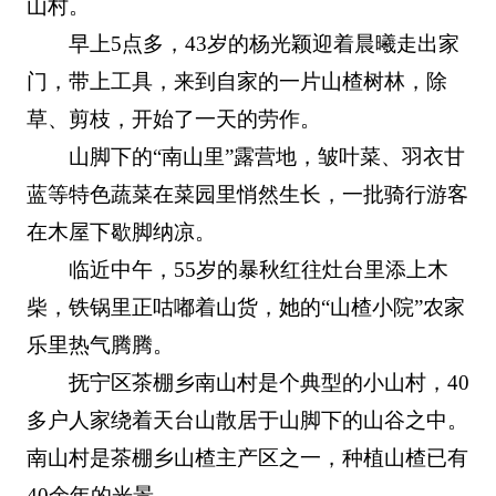
山村。
早上5点多，43岁的杨光颖迎着晨曦走出家
门，带上工具，来到自家的一片山楂树林，除
草、剪枝，开始了一天的劳作。
山脚下的“南山里”露营地，皱叶菜、羽衣甘
蓝等特色蔬菜在菜园里悄然生长，一批骑行游客
在木屋下歇脚纳凉。
临近中午，55岁的暴秋红往灶台里添上木
柴，铁锅里正咕嘟着山货，她的“山楂小院”农家
乐里热气腾腾。
抚宁区茶棚乡南山村是个典型的小山村，40
多户人家绕着天台山散居于山脚下的山谷之中。
南山村是茶棚乡山楂主产区之一，种植山楂已有
40余年的光景。