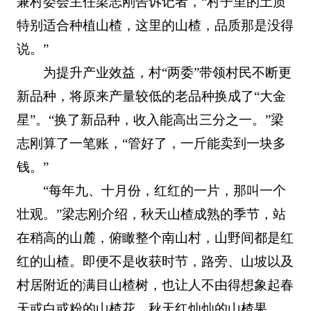
兼村委会主任梁志刚告诉记者，“村子里的土质
特别适合种植山楂，这里的山楂，品质那是没得
说。”
为提升产业效益，村“两委”带领村民不断更
新品种，将原来产量较低的老品种换成了“大金
星”。“换了新品种，收入能高出三分之一。”梁
志刚算了一笔账，“管好了，一斤能卖到一块多
钱。”
“每年九、十月份，红红的一片，那叫一个
壮观。”梁志刚介绍，秋天山楂成熟的季节，站
在稍高的山麓，俯瞰整个南山村，山野间都是红
红的山楂。即便不是收获时节，路旁、山坡以及
村居附近的满目山楂树，也让人不由得想象起春
天或白或粉的山楂花，秋天红灿灿的山楂果。