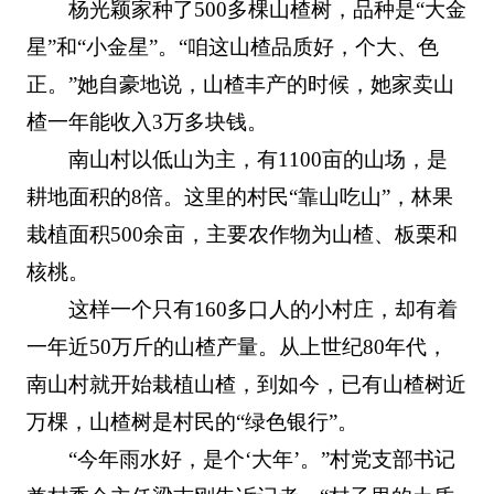
杨光颖家种了500多棵山楂树，品种是“大金
星”和“小金星”。“咱这山楂品质好，个大、色
正。”她自豪地说，山楂丰产的时候，她家卖山
楂一年能收入3万多块钱。
南山村以低山为主，有1100亩的山场，是
耕地面积的8倍。这里的村民“靠山吃山”，林果
栽植面积500余亩，主要农作物为山楂、板栗和
核桃。
这样一个只有160多口人的小村庄，却有着
一年近50万斤的山楂产量。从上世纪80年代，
南山村就开始栽植山楂，到如今，已有山楂树近
万棵，山楂树是村民的“绿色银行”。
“今年雨水好，是个‘大年’。”村党支部书记