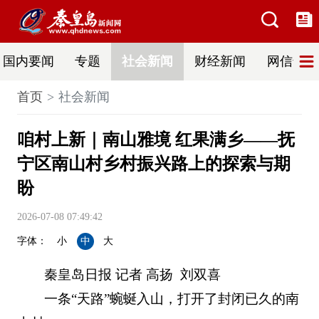
国内要闻
专题
社会新闻
财经新闻
网信普法
首页
社会新闻
咱村上新｜南山雅境 红果满乡——抚
宁区南山村乡村振兴路上的探索与期
盼
2026-07-08 07:49:42
字体：
小
中
大
秦皇岛日报 记者 高扬 刘双喜
一条“天路”蜿蜒入山，打开了封闭已久的南