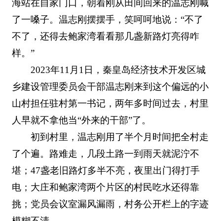
海站在自家门口，朝着刚从田间回来的温志刚喊
了一嗓子。温志刚摆摆手，笑呵呵地说：“不了
不了，还得去鲍家湾看看那几盏新路灯亮得咋
样。”
2023年11月1日，秦皇岛经济技术开发区城
乡建设管理委员会干部温志刚来到这个偏远的小
山村担任驻村第一书记，两年多时间过去，村里
人早就不拿他当“外来的干部”了。
初到村里，温志刚用了半个月时间把全村走
了个遍。路难走，几段土路一到雨天就泥泞不
堪；47盏老旧路灯多半不亮，夜里出门得打手
电；大庄和鲍家湾两个片区的村民吃水还得靠
挑；党员会议室漏风漏雨，村务公开栏上的字迹
模糊不清。