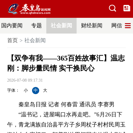
国内要闻
专题
社会新闻
财经新闻
网信普法
首页
社会新闻
【双争有我——365百姓故事汇】温志
刚：脚步量民情 实干换民心
2026-07-08 09:17:31
字体：
小
中
大
秦皇岛日报 记者 何春雷 通讯员 李赛男
“温书记，进屋喝口水再走吧。”6月26日下
午，青龙满族自治县平方子乡周杖子村村民周玉