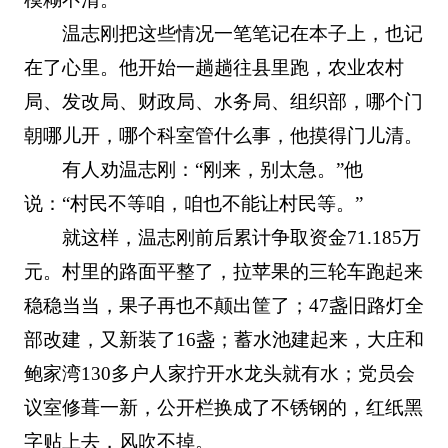
温志刚把这些情况一笔笔记在本子上，也记
在了心里。他开始一趟趟往县里跑，农业农村
局、发改局、财政局、水务局、组织部，哪个门
朝哪儿开，哪个科室管什么事，他摸得门儿清。
有人劝温志刚：“刚来，别太急。”他
说：“村民不等咱，咱也不能让村民等。”
就这样，温志刚前后累计争取资金71.185万
元。村里的路面平整了，拉苹果的三轮车跑起来
稳稳当当，果子再也不颠出筐了；47盏旧路灯全
部改建，又新装了16盏；蓄水池建起来，大庄和
鲍家湾130多户人家拧开水龙头就有水；党员会
议室修葺一新，公开栏换成了不锈钢的，红纸黑
字贴上去，风吹不掉。