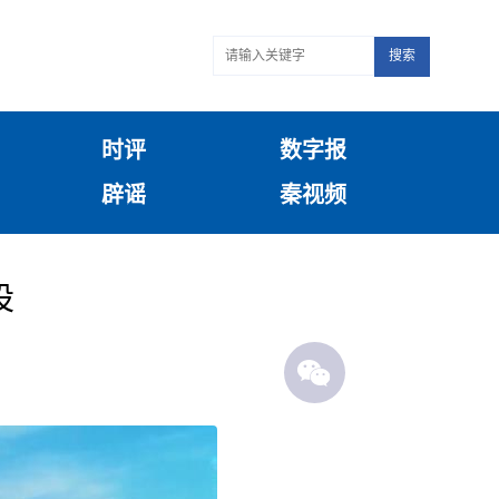
搜索
时评
数字报
辟谣
秦视频
设