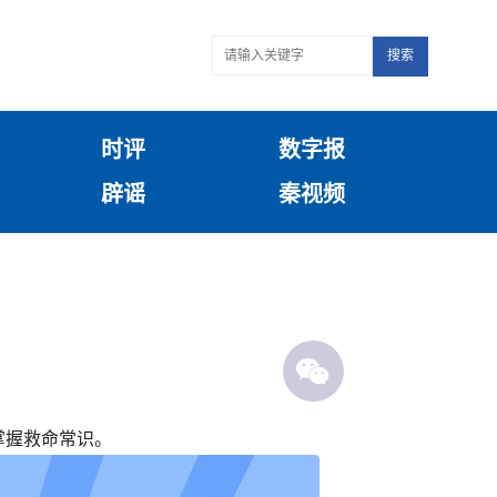
搜索
时评
数字报
辟谣
秦视频
掌握救命常识。