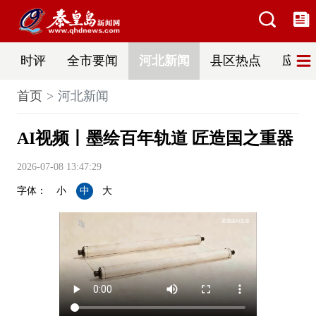
时评
全市要闻
河北新闻
县区热点
应急
首页
河北新闻
AI视频丨墨绘百年轨道 匠造国之重器
2026-07-08 13:47:29
字体：
小
中
大