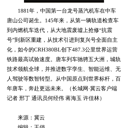
1881年，中国第一台龙号蒸汽机车在中车
唐山公司诞生。145年来，从第一辆轨道检查车
到内燃机车迭代，从大地震废墟上抢修“抗震
号”到新区重建，从技术引进到复兴号全面自主
化，如今的CRH380BL创下487.3公里世界运营
铁路最高试验速度。唐车列车驰骋五大洲，城轨
技术领航全球，并推进数字孪生、智能运维、无
人驾驶等数智转型。从中国原点到世界标杆，百
年唐车，奔赴更远未来。（长城网·冀云客户端
记者 邢丁 通讯员何经伟 蒋海玉 许佳林）
来源：冀云
编辑：王俏