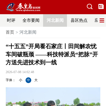
时评
全市要闻
河北新闻
县区热点
应急
首页
河北新闻
“十五五”开局看石家庄丨田间解农忧
车间破瓶颈 ——科技特派员“把脉”开
方送先进技术到一线
2026-07-08 14:02:48
字体：
小
中
大