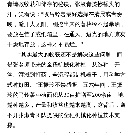
青请教收获和储存的秘诀。张淑青擦擦额头的
汗，笑着说：“收马铃薯最好选择在清晨或者傍
晚，避开大太阳。刚挖出来的薯块经不起暴晒，
要放在筐子或纸箱里，在通风、避光的地方凉爽
干燥地存放，这样才不易烂。”
“其实最大的收获还不是解决这些问题，而
是张老师带来的全程机械化种植，从选种、开
沟、灌溉到打药，全流程都是机器干，用科学方
式种好田。”王振玲不禁感慨。五六年间，王振
玲的马铃薯种植面积从30亩扩增至200余亩。地
越种越多，产量和收益也越来越高，这背后，离
不开张淑青团队提供的全程机械化种植技术支
撑。