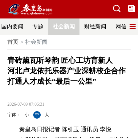
国内要闻
专题
社会新闻
财经新闻
网信普法
首页
社会新闻
青砖黛瓦听琴韵 匠心工坊育新人
河北卢龙依托乐器产业深耕校企合作
打通人才成长“最后一公里”
2026-07-09 07:06:31
字体：
小
中
大
秦皇岛日报记者 陈引玉 通讯员 李悦