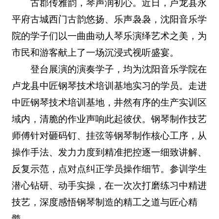
古郡传雅韵，琴声润初心。近日，卢龙县永
平府古城西门古韵悠扬、乐声袅袅，沈阳音乐学
院的学子们以一曲曲动人琴乐演绎艺术之美，为
市民和游客献上了一场沉浸式视听盛宴。
登台展演的演奏学子，均为沈阳音乐学院在
卢龙县中匠钢琴技术培训基地实习的学员。走进
中匠钢琴技术培训基地，井然有序的生产实训区
域内，清脆的作业声响此起彼伏。钢琴制作技艺
师傅针对砸码钉、挂弦等钢琴制作核心工序，从
操作手法、发力力度到精准把控逐一细致讲解、
反复示范，点对点纠正学员操作细节。参训学生
潜心钻研、动手实操，在一次次打磨练习中精进
技艺，深度感悟钢琴制造的精工之道与匠心精
髓。