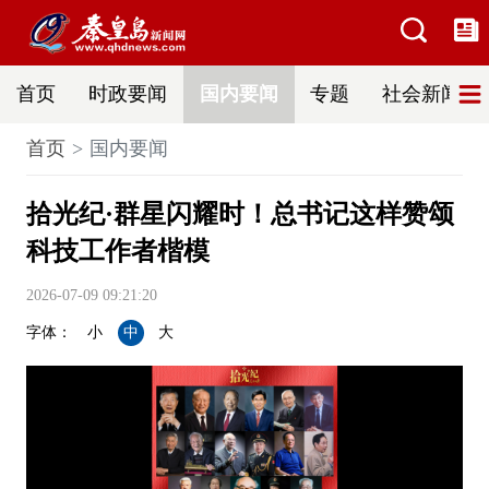
首页
时政要闻
国内要闻
专题
社会新闻
首页
国内要闻
拾光纪·群星闪耀时！总书记这样赞颂
科技工作者楷模
2026-07-09 09:21:20
字体：
小
中
大